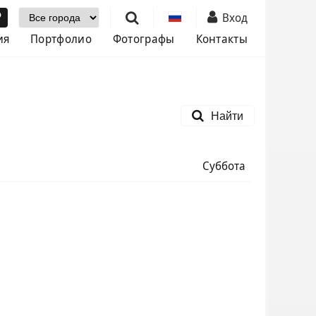
Выбор города
Вход
ия
Портфолио
Фотографы
Контакты
Найти
Август 2026
Суббота
Пн
Вт
Ср
Чт
Пт
Сб
Вс
1
2
3
4
5
6
7
8
9
10
11
12
13
14
15
16
17
18
19
20
21
22
23
24
25
26
27
28
29
30
31
Сброс
Поиск