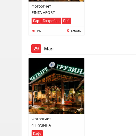
Фотоотчет
PINTA APORT
Бар
Гастробар
Паб
192
Алматы
29
Мая
Фотоотчет
4 ГРУЗИНА
Кафе