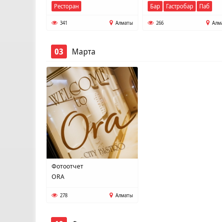
Ресторан
Бар
Гастробар
Паб
341
Алматы
266
Алм
03
Марта
Фотоотчет
ORA
278
Алматы