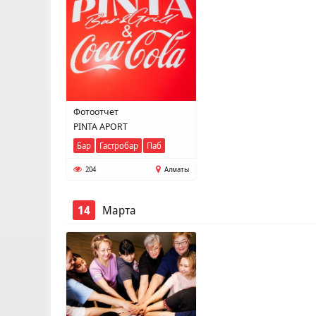
Фотоотчет
PINTA APORT
Бар
Гастробар
Паб
204
Алматы
14
Марта