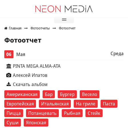
Выбор города
Вход
Главная
Фотоотчеты
Фотоотчет
Фотоотчет
Среда
06
Мая
PINTA MEGA ALMA-ATA
Алексей Ипатов
Скачать альбом
Американская
Бар
Бургер
Весело
Европейская
Итальянская
На гриле
Паста
Пицца
Потанцевать
Рыбная
Стейк
Суши
Японская