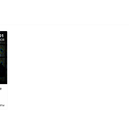
01
НОЯ
ce
аты