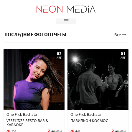
Выбор города
Вход
ПОСЛЕДНИЕ ФОТООТЧЕТЫ
Все
02
01
АВГ
АВГ
One Flick Bachata
One Flick Bachata
VESELIDZE RESTO BAR &
ПАВИЛЬОН КОСМОС
KARAOKE
257
Алматы
470
Алматы