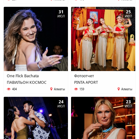
31
25
ИЮЛ
ИЮЛ
One Flick Bachata
Фотоотчет
ПАВИЛЬОН КОСМОС
PINTA APORT
404
Алматы
159
Алматы
24
23
ИЮЛ
ИЮЛ